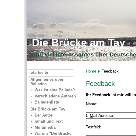
Die Brücke am Tay
und viel Interessantes über Deutsch
Home
Feedback
Startseite
Allgemeines über
Feedback
Balladen
Was ist eine Ballade?
Ihr Feedback ist mir will
Verschiedene Autoren
Balladenliste
N
ame:
Die Brücke am Tay
Der Autor
E-
M
ail-Adresse:
Inhalt und Text
T
estfeld:
Multimedia
Warum "Die Brücke