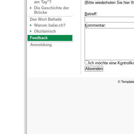
am Tay"?
(Bitte wiederholen Sie hier 
Die Geschichte der
Brücke
B
etreff:
Das Wort Ballade
Warum balar.ch?
K
ommentar:
Okzitanisch
Feedback
Anmeldung
Ich möchte eine K
o
ntrollk
© Templat